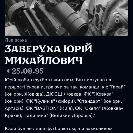
Львівська
ЗАВЕРУХА ЮРІЙ 
МИХАЙЛОВИЧ
❋
25.08.95
Юрій любив футбол і жив ним. Він виступав на 
першості України, граючи за такі команди, як: "Гарай" 
(юніори, Жовква), ДЮСШ Жовква, ФК "Жовква" 
(юніори), ФК "Куликів" (юніори), "Стандарт" (юніори, 
Артасів), ФК "BASTION" (Київ), ФК "Скеля" (Жовква-
Крехів), "Галичина" (Великий Дорошів).*
Юрій був не лише футболістом, а й захисником 