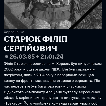
Херсонська
СТАРЮК ФІЛІП 
СЕРГІЙОВИЧ
❋
26.03.85
✢
21.01.24
Філіп Старюк народився в м. Херсон, був випускником 
2002 року місцевої школи №30. Він був справжнім 
патріотом, який з 2014 року з перервами захищав 
країну на фронті, мав звання старшого сержанта. Під 
час перерв він був багаторазовим учасником 
Відкритого чемпіонату Асоціації футзалу Херсонської 
області, керівником, тренував та виступав за команду 
«Трактор». Його улюблена команда гарантувала собі 