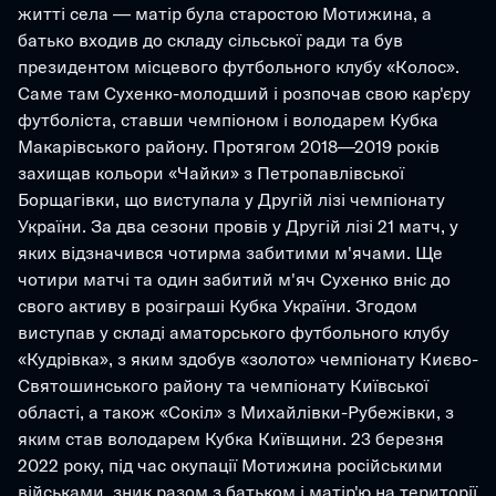
житті села — матір була старостою Мотижина, а 
батько входив до складу сільської ради та був 
президентом місцевого футбольного клубу «Колос». 
Саме там Сухенко-молодший і розпочав свою кар'єру 
футболіста, ставши чемпіоном і володарем Кубка 
Макарівського району. Протягом 2018—2019 років 
захищав кольори «Чайки» з Петропавлівської 
Борщагівки, що виступала у Другій лізі чемпіонату 
України. За два сезони провів у Другій лізі 21 матч, у 
яких відзначився чотирма забитими м'ячами. Ще 
чотири матчі та один забитий м'яч Сухенко вніс до 
свого активу в розіграші Кубка України. Згодом 
виступав у складі аматорського футбольного клубу 
«Кудрівка», з яким здобув «золото» чемпіонату Києво-
Святошинського району та чемпіонату Київської 
області, а також «Сокіл» з Михайлівки-Рубежівки, з 
яким став володарем Кубка Київщини. 23 березня 
2022 року, під час окупації Мотижина російськими 
військами, зник разом з батьком і матір'ю на території 