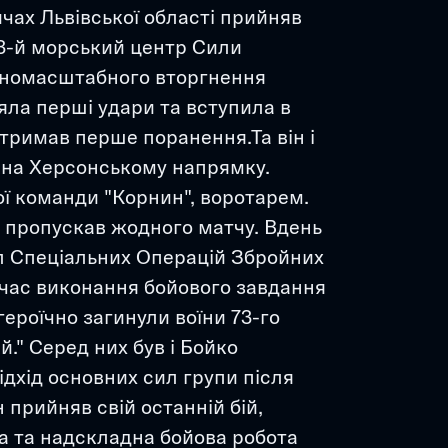
чах Львівської області прийняв 
3-й морський центр Сили 
вномасштабного вторгнення 
яла перші удари та вступила в 
тримав перше поранення.Та він і 
на Херсонському напрямку. 
ї команди "Корнин", воротарем. 
е пропускав жодного матчу. Вдень 
л Спеціальних Операцій Збройних 
 час виконання бойового завдання 
ероїчно загинули воїни 73-го 
." Серед них був і Бойко 
хід основних сил групи після 
прийняв свій останній бій, 
а та надскладна бойова робота 