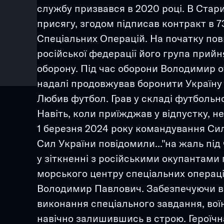
службу призвався в 2020 році. В Стари
присягу, згодом підписав контракт в 7
Спеціальних Операцій. На початку по
російської федерації його група прийн
оборону. Під час оборони Володимир о
надалі продовжував боронити Україну 
Любив футбол. Грав у складі футбольно
Навіть, коли приїжджав у відпустку, н
1 березня 2024 року командування Си
Сил України повідомили..."на жаль під
у зіткненні з російськими окупантами г
морського центру спеціальних операцій
Володимир Павлович. Забезпечуючи від
виконання спеціального завдання, воїн 
навічно залишившись в строю. Героїчн