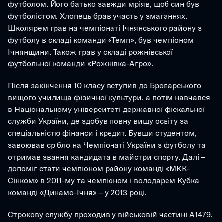
футболом. Його батько завжди мріяв, щоб син був 
футболістом. Хлопець брав участь у змаганнях. 
Школярем грав на чемпіонаті Ічнянського району з 
футболу в складі команди «Темп», був чемпіоном 
Ічнянщини. Також грав у складі рожнівської 
футбольної команди «Рожнівка-Агро».
Після закінчення 10 класу вступив до Броварського 
вищого училища фізичної культури, а потім навчався 
в Національному університеті державної фіскальної 
служби України, де здобув повну вищу освіту за 
спеціальністю фінанси і кредит. Бувши студентом, 
завоював срібло на Чемпіонаті України з футболу та 
отримав звання кандидата в майстри спорту. Далі – 
допоміг стати чемпіоном району команді «МКК-
Сінком» в 2011-му та чемпіоном і володарем Кубка 
команді «Динамо-Ічня» – у 2013 році.
Строкову службу проходив у військовій частині А1479, 