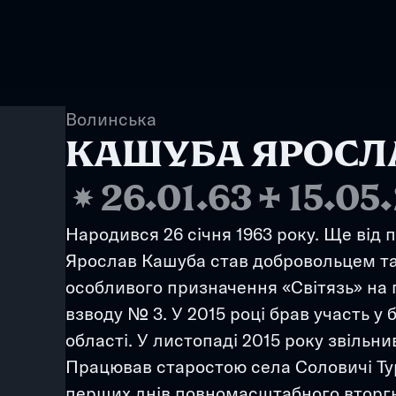
Волинська
КАШУБА ЯРОСЛ
❋
26.01.63
✢
15.05
Народився 26 січня 1963 року. Ще від по
Ярослав Кашуба став добровольцем та 
особливого призначення «Світязь» на 
взводу № 3. У 2015 році брав участь у 
області. У листопаді 2015 року звільнив
Працював старостою села Соловичі Турі
перших днів повномасштабного вторгне