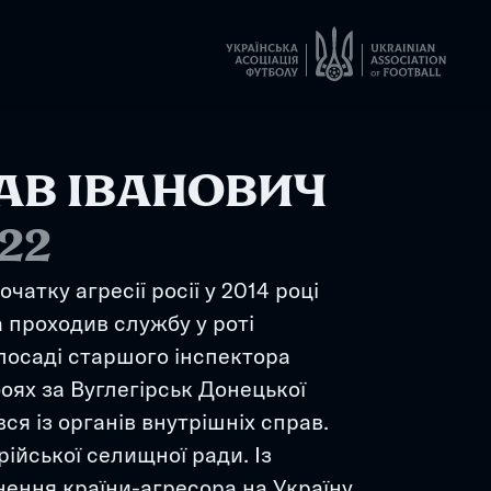
АВ ІВАНОВИЧ
.22
чатку агресії росії у 2014 році 
проходив службу у роті 
посаді старшого інспектора 
боях за Вуглегірськ Донецької 
ся із органів внутрішніх справ. 
йської селищної ради. Із 
ння країни-агресора на Україну 