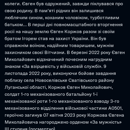
колеги. Євген був одружений, завжди піклувався про 
свою родину. В пам’яті рідних він залишився 
люблячим сином, коханим чоловіком, турботливим 
батьком… В перші дні повномасштабного вторгнення 
росії на нашу землю Євген Коржов разом зі своїм 
братом Ігорем став на захист України. Він був 
справжнім воїном, надійним товаришем, мужнім 
захисником своєї Вітчизни. В березні 2022 року Євген 
Миколайович відзначений почесним нагрудним 
знаком «За взірцевість у військовій службі». 9 
листопада 2022 року, виконуючи бойове завдання 
поблизу села Новоселівське Сватівського району 
Луганської області, Коржов Євген Миколайович, 
солдат 1-го механізованого батальйону 1-ї 
механізованої роти 1-го механізованого взводу 3-го 
механізованого відділення військової частини А0501, 
героїчно загинув 07 квітня 2023 року Коржова Євгена 
Миколайовича нагороджено орденом «За мужність» 
ІІІ ступеня (посмертно)