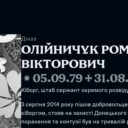
Діназ
ОЛІЙНИЧУК РОМ
ВІКТОРОВИЧ
❋
05.09.79
✢
31.08
3 серпня 2014 року пішов добровольце
кіборгом, стояв на захисті Донецького 
поранення та контузії був на тривалій р