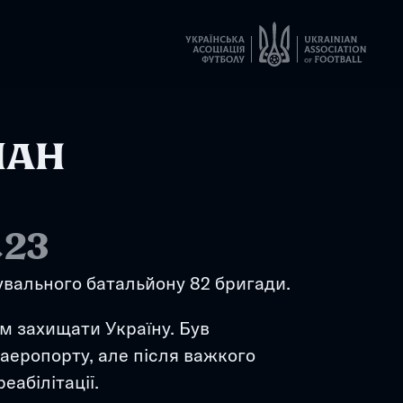
АН 
.23
Кіборг, штаб сержант окремого розвідувального батальйону 82 бригади. 
м захищати Україну. Був 
аеропорту, але після важкого 
еабілітації. 