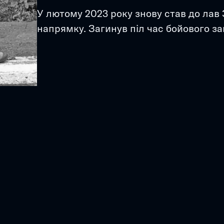
У лютому 2023 року знову став до лав 
напрямку. Загинув піл час бойового за