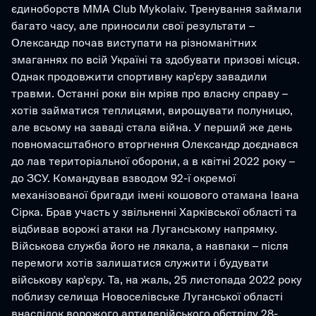
єдиноборств MMA Club Mykolaiv. Тренування займали 
багато часу, але приносили свої результати – 
Олександр почав виступати на різноманітних 
змаганнях по всій Україні та здобувати призові місця. 
Однак продовжити спортивну кар'єру завадили 
травми. Останні роки він мріяв про власну справу – 
хотів займатися теплицями, вирощувати полуницю, 
але всьому на заваді стала війна. У перший же день 
повномасштабного вторгнення Олександр доєднався 
до лав територіальної оборони, а в квітні 2022 року – 
до ЗСУ. Командував взводом 92-ї окремої 
механізованої бригади імені кошового отамана Івана 
Сірка. Брав участь у звільненні Харківської області та 
відбивав ворожі атаки на Луганському напрямку. 
Військова служба його не лякала, а навпаки – після 
перемоги хотів залишатися служити і будувати 
військову кар'єру. Та, на жаль, 25 листопада 2022 року 
поблизу селища Новоселівське Луганської області 
внаслідок ворожого артилерійського обстрілу 28-