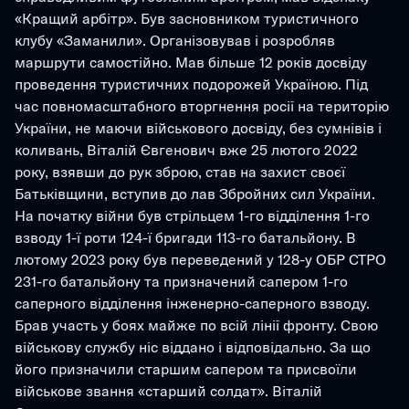
«Кращий арбітр». Був засновником туристичного 
клубу «Заманили». Організовував і розробляв 
маршрути самостійно. Мав більше 12 років досвіду 
проведення туристичних подорожей Україною. Під 
час повномасштабного вторгнення росії на територію 
України, не маючи військового досвіду, без сумнівів і 
коливань, Віталій Євгенович вже 25 лютого 2022 
року, взявши до рук зброю, став на захист своєї 
Батьківщини, вступив до лав Збройних сил України. 
На початку війни був стрільцем 1-го відділення 1-го 
взводу 1-ї роти 124-ї бригади 113-го батальйону. В 
лютому 2023 року був переведений у 128-у ОБР СТРО 
231-го батальйону та призначений сапером 1-го 
саперного відділення інженерно-саперного взводу. 
Брав участь у боях майже по всій лінії фронту. Свою 
військову службу ніс віддано і відповідально. За що 
його призначили старшим сапером та присвоїли 
військове звання «старший солдат». Віталій 