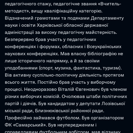
педагогічного стажу, педагогічне звання «Вчитель-
методист», вищу кваліфікаційну категорію. 
Відзначений грамотами та подяками Департаменту 
науки і освіти Харківської обласної державної 
адміністрації за високу педагогічну майстерність. 
Безперервно брав участь у педагогічних 
конференціях і форумах, обласних і Всеукраїнських 
наукових конференціях. Мав власну бібліографію не 
лише історичного напрямку, а й за своїми 
уподобаннями (спорт, музика, фантастика, туризм). 
Вів активну суспільно-політичну діяльність протягом 
всього життя. Постійно брав участь у виборчому 
процесі. Неодноразово Віталій Євгенович був членом 
різних виборчих комісій. Очолював штаби політичних 
партій і діячів. Був кандидатом у депутати Лозівської 
міської ради, Близнюківської районної ради. 
Професійно займався футболом. Був організатором 
ФК «Самарський». Був неупередженим і 
справедливим футбольним арбітром, мав відзнаку 