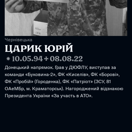
Чернівецька
ЦАРИК ЮРІЙ
❋
10.05.94
✢
08.08.22
Донецький напрямок. Грав у ДЮФЛУ, виступав за 
команди «Буковина-2», ФК «Киселів», ФК «Борові», 
ФК «Пробій» (Городенка), ФК «Патріот» (ЗСУ, 81 
ОАеМБр, м. Краматорськ). Нагороджений відзнакою 
Президента України «За участь в АТО».