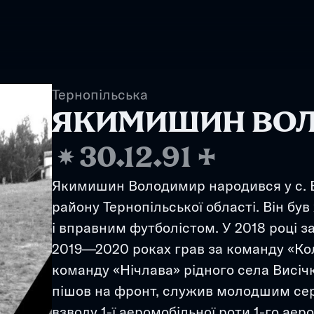
Тернопільська
ЯКИМИШИН ВО
❋
30.12.91
✢
Якимишин Володимир народився у с. Ви
району Тернопільської області. Він бу
і вправним футболістом. У 2018 році з
2019—2020 роках грав за команду «Колос»
команду «Нічлава» рідного села Висіч
пішов на фронт, служив молодшим сер
взводу 1-ї аеромобільної роти 1-го аер