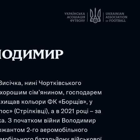
ЛОДИМИР
січка, нині Чортківського 
в хорошим сім’янином, господарем 
ахищав кольори ФК «Борщів», у 
 (Стрілківці), а в 2021 році – за 
ка. З початком війни Володимир 
жантом 2-го аеромобільного 
омобільного батальйону військової 