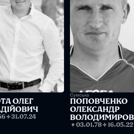
Сумська
А ОЛЕГ 
ПОПОВЧЕНКО 
АДІЙОВИЧ
ОЛЕКСАНДР 
66
✢
31.07.24
ВОЛОДИМИРОВ
❋
03.01.78
✢
16.05.22