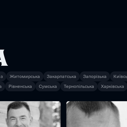
А
аз
Житомирська
Закарпатська
Запорізька
Київс
а
Рівненська
Сумська
Тернопільська
Харківська