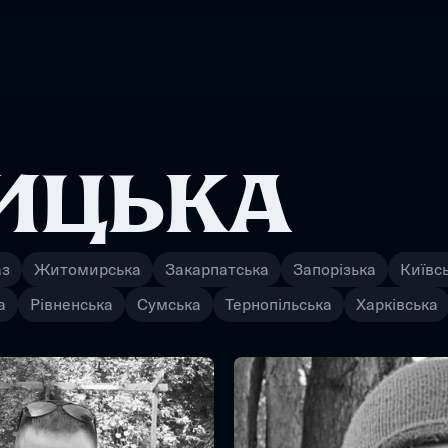
ИЦЬКА
аз
Житомирська
Закарпатська
Запорізька
Київс
а
Рівненська
Сумська
Тернопільська
Харківська