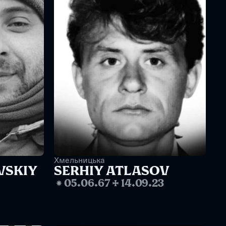
Хмельницька
VSKIY
SERHIY ATLASOV
❋
05.06.67
✢
14.09.23