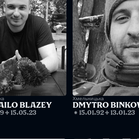
ка
Хмельницька
ILO BLAZEY
DMYTRO BINKO
89
✢
15.05.23
❋
15.01.92
✢
13.01.23