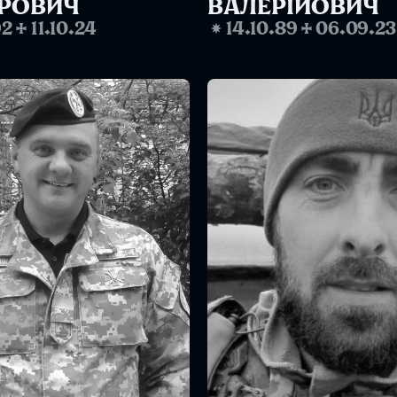
ОРОВИЧ
ВАЛЕРІЙОВИЧ
92
✢
11.10.24
❋
14.10.89
✢
06.09.23