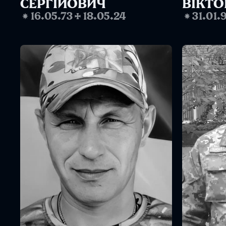
СЕРГІЙОВИЧ
ВІКТ
❋
16.05.73
✢
18.05.24
❋
31.01.